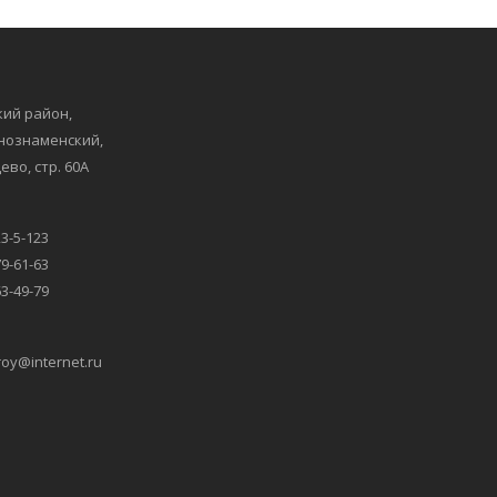
ий район,
снознаменский,
ево, стр. 60А
23-5-123
79-61-63
63-49-79
oy@internet.ru