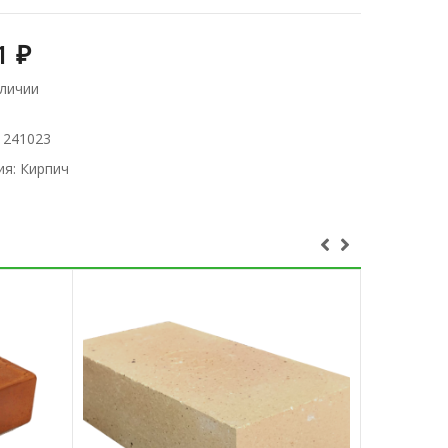
21
₽
аличии
:
241023
ия:
Кирпич