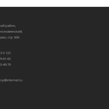
ий район,
снознаменский,
ево, стр. 60А
23-5-123
79-61-63
63-49-79
oy@internet.ru