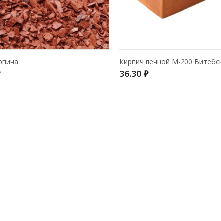
Бензин (Галоша)
VIRTUOSO 0,5л Нефрас
рпича
Кирпич печной М-200 Витебск
₽
36.30
₽
Гипсокартон 9,5мм
Волма
370.00
₽
Гипсокартон 12,5мм
Волма
405.00
₽