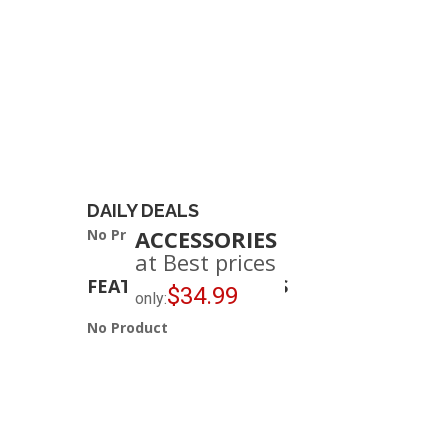
DAILY DEALS
ACCESSORIES
No Product
at Best prices
FEATURED PRODUCTS
$34.99
only:
No Product