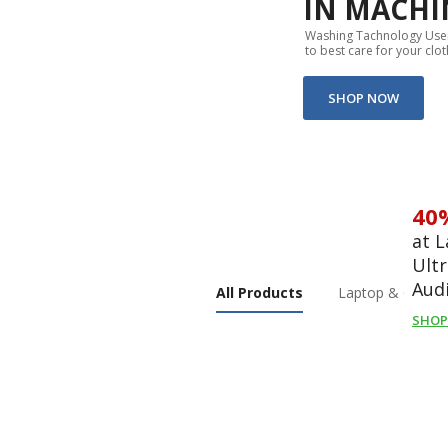
IN MACHI
Washing Tachnology User
to best care for your clot
SHOP NOW
40
at 
Ult
Aud
All Products
Laptop & Compu
SHOP