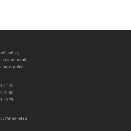
ий район,
снознаменский,
ево, стр. 60А
23-5-123
79-61-63
63-49-79
oy@internet.ru