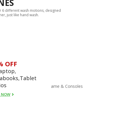
NES
 6 different wash motions, designed
her, just like hand wash.
% OFF
Laptop,
rabooks,Tablet
ios
ter
TV & Audio
Game & Consoles
 NOW