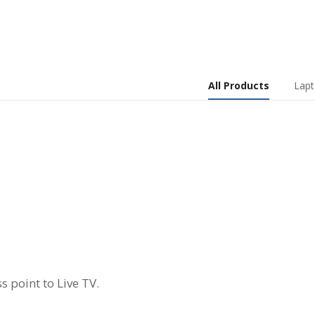
All Products
Lap
s
 point to Live TV.